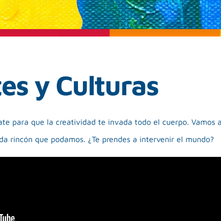
es y Culturas
te para que la creatividad te invada todo el cuerpo. Vamos a 
ada rincón que podamos. ¿Te prendes a intervenir el mundo?