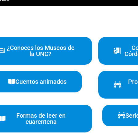
¿Conoces los Museos de
Co
la UNC?
Córd
Cuentos animados
Pro
Formas de leer en
Seri
cuarentena