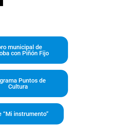
ro municipal de
oba con Piñón Fijo
grama Puntos de
Cultura
e “Mi instrumento”